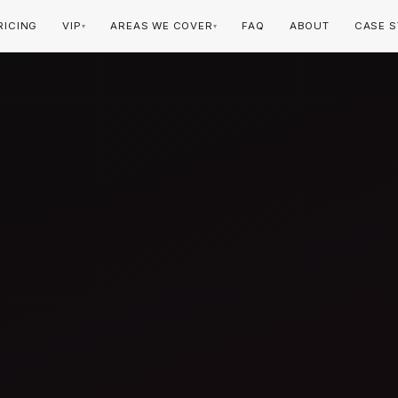
RICING
VIP
AREAS WE COVER
FAQ
ABOUT
CASE S
▾
▾