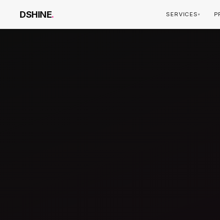
DSHINE
.
SERVICES
P
▾