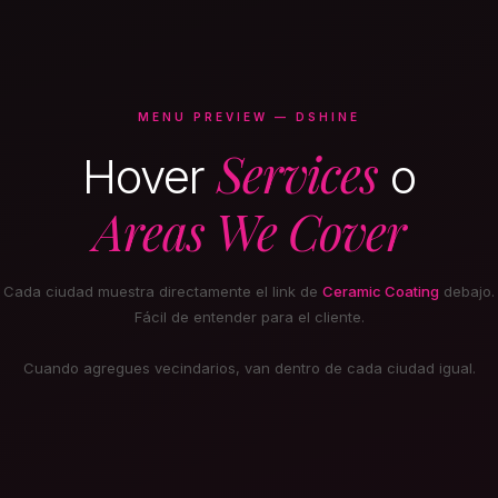
MENU PREVIEW — DSHINE
Services
Hover
o
Areas We Cover
Cada ciudad muestra directamente el link de
Ceramic Coating
debajo.
Fácil de entender para el cliente.
Cuando agregues vecindarios, van dentro de cada ciudad igual.